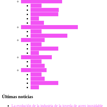
Joyería de acero inoxidable
Anillos
Pulsera y brazalete
Collar & Colgante
Arete
Gemelos
Joyería de cerámica de alta tecnología
Anillos
Componentes cerámicos
Joyería de latón
Anillos
Collar & Colgante
Arete
Joyería de tungsteno
Anillos
Brazalete
Joyería de titanio
Anillos
Brazalete
Collar & Colgante
Arete
Últimas noticias
La evolución de la industria de la joyería de acero inoxidable