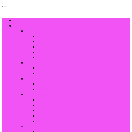
HOGAR
PRODUCTO
Joyería de acero inoxidable
Anillos
Pulsera y brazalete
Collar & Colgante
Arete
Gemelos
Joyería de cerámica de alta tecnología
Anillos
Componentes cerámicos
Joyería de tungsteno
Anillos
Brazalete
Joyería de titanio
Anillo de titanio negro
Anillos
Brazalete
Collar & Colgante
Arete
Joyería de latón
Anillos