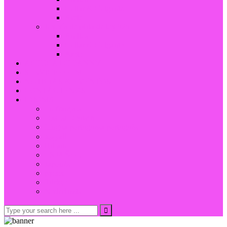
Collar & Colgante
Arete
Joyería de plata de ley 925
Anillos
Collar & Colgante
Arete
ACERCA DE FANNY
SERVICIO OEM
NOTICIAS & EVENTOS
CONTÁCTENOS
IDIOMA
En français
Das ist Deutsch.
Língua portuguesa português
العربية
Italiano
ESPAÑOL
Japonés
русск
Türkçe
Nederlands