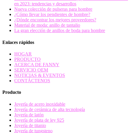
en 2023: tendencias y desarrollos
Nueva colección de pulseras para hombre
¿Cómo llevar los pendientes de hombre?
¿Dónde encontrar los mejores proveedores?
Material de moda: anillo de tantalio
La gran elección de anillos de boda para hombre
Enlaces rápidos
HOGAR
PRODUCTO
ACERCA DE FANNY
SERVICIO OEM
NOTICIAS & EVENTOS
CONTÁCTENOS
Producto
Joyería de acero inoxidable
Joyería de cerámica de alta tecnología
Joyería de latón
Joyería de plata de ley 925
Joyería de titanio
Joyería de tungsteno