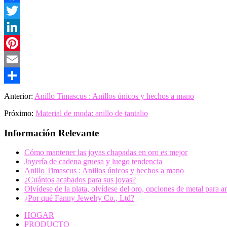
Facebook
Twitter
LinkedIn
Pinterest
Email
Share
Anterior:
Anillo Timascus : Anillos únicos y hechos a mano
Próximo:
Material de moda: anillo de tantalio
Información Relevante
Cómo mantener las joyas chapadas en oro es mejor
Joyería de cadena gruesa y luego tendencia
Anillo Timascus : Anillos únicos y hechos a mano
¿Cuántos acabados para sus joyas?
Olvídese de la plata, olvídese del oro, opciones de metal para a
¿Por qué Fanny Jewelry Co., Ltd?
HOGAR
PRODUCTO