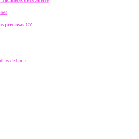
 Tachuelas de la Suerte
ras preciosas CZ
nillos de boda