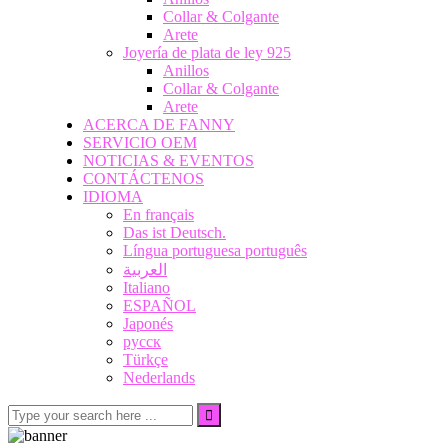
Collar & Colgante
Arete
Joyería de plata de ley 925
Anillos
Collar & Colgante
Arete
ACERCA DE FANNY
SERVICIO OEM
NOTICIAS & EVENTOS
CONTÁCTENOS
IDIOMA
En français
Das ist Deutsch.
Língua portuguesa português
العربية
Italiano
ESPAÑOL
Japonés
русск
Türkçe
Nederlands