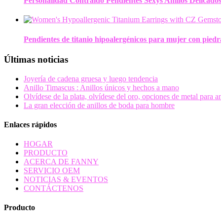
Personalidad Contraído Pendientes Sexys Anillos Delicados
Pendientes de titanio hipoalergénicos para mujer con pied
Últimas noticias
Joyería de cadena gruesa y luego tendencia
Anillo Timascus : Anillos únicos y hechos a mano
Olvídese de la plata, olvídese del oro, opciones de metal para a
La gran elección de anillos de boda para hombre
Enlaces rápidos
HOGAR
PRODUCTO
ACERCA DE FANNY
SERVICIO OEM
NOTICIAS & EVENTOS
CONTÁCTENOS
Producto