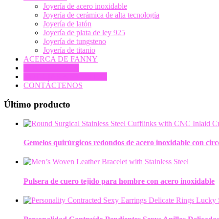
Joyería de acero inoxidable
Joyería de cerámica de alta tecnología
Joyería de latón
Joyería de plata de ley 925
Joyería de tungsteno
Joyería de titanio
ACERCA DE FANNY
SERVICIO OEM
NOTICIAS & EVENTOS
CONTÁCTENOS
Último producto
Gemelos quirúrgicos redondos de acero inoxidable con cir
Pulsera de cuero tejido para hombre con acero inoxidable