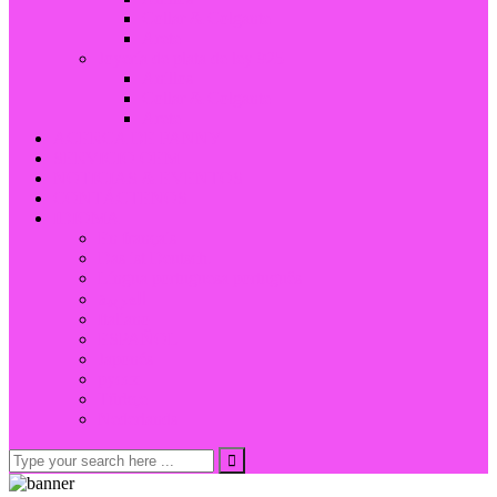
Collar & Colgante
Arete
Joyería de plata de ley 925
Anillos
Collar & Colgante
Arete
ACERCA DE FANNY
SERVICIO OEM
NOTICIAS & EVENTOS
CONTÁCTENOS
IDIOMA
En français
Das ist Deutsch.
Língua portuguesa português
العربية
Italiano
ESPAÑOL
Japonés
русск
Türkçe
Nederlands