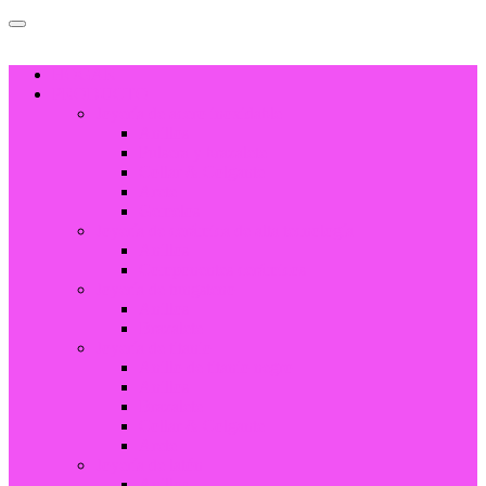
HOGAR
PRODUCTO
Joyería de acero inoxidable
Anillos
Pulsera y brazalete
Collar & Colgante
Arete
Gemelos
Joyería de cerámica de alta tecnología
Anillos
Componentes cerámicos
Joyería de tungsteno
Anillos
Brazalete
Joyería de titanio
Anillo de titanio negro
Anillos
Brazalete
Collar & Colgante
Arete
Joyería de latón
Anillos