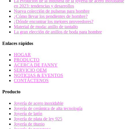
La evolución de la industria de la joyería de acero inoxidable
en 2023: tendencias y desarrollos
Nueva colección de pulseras para hombre
¿Cómo llevar los pendientes de hombre?
¿Dónde encontrar los mejores proveedores?
Material de moda: anillo de tantalio
La gran elección de anillos de boda para hombre
Enlaces rápidos
HOGAR
PRODUCTO
ACERCA DE FANNY
SERVICIO OEM
NOTICIAS & EVENTOS
CONTÁCTENOS
Producto
Joyería de acero inoxidable
Joyería de cerámica de alta tecnología
Joyería de latón
Joyería de plata de ley 925
Joyería de titanio