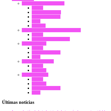
Joyería de acero inoxidable
Anillos
Pulsera y brazalete
Collar & Colgante
Arete
Gemelos
Joyería de cerámica de alta tecnología
Anillos
Componentes cerámicos
Joyería de latón
Anillos
Collar & Colgante
Arete
Joyería de tungsteno
Anillos
Brazalete
Joyería de titanio
Anillos
Brazalete
Collar & Colgante
Arete
Últimas noticias