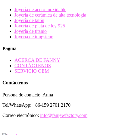
Joyería de acero inoxidable
Joyería de cerámica de alta tecnología
Joyería de latón
Joyería de plata de ley 925
Joyería de titanio
Joyería de tungsteno
Página
ACERCA DE FANNY
CONTÁCTENOS
SERVICIO OEM
Contáctenos
Persona de contacto: Anna
Tel/WhatsApp: +86-159 2701 2170
Correo electrónico:
info@fanjewfactory.com