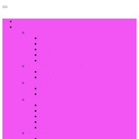
HOGAR
PRODUCTO
Joyería de acero inoxidable
Anillos
Pulsera y brazalete
Collar & Colgante
Arete
Gemelos
Joyería de cerámica de alta tecnología
Anillos
Componentes cerámicos
Joyería de tungsteno
Anillos
Brazalete
Joyería de titanio
Anillo de titanio negro
Anillos
Brazalete
Collar & Colgante
Arete
Joyería de latón
Anillos