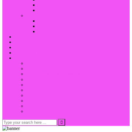
Collar & Colgante
Arete
Joyería de plata de ley 925
Anillos
Collar & Colgante
Arete
ACERCA DE FANNY
SERVICIO OEM
NOTICIAS & EVENTOS
CONTÁCTENOS
IDIOMA
En français
Das ist Deutsch.
Língua portuguesa português
العربية
Italiano
ESPAÑOL
Japonés
русск
Türkçe
Nederlands