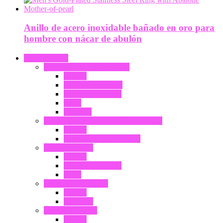
Anillo de acero inoxidable bañado en oro para
hombre con nácar de abulón
PRODUCTO
Joyería de acero inoxidable
Anillos
Pulsera y brazalete
Collar & Colgante
Arete
Gemelos
Joyería de cerámica de alta tecnología
Anillos
Componentes cerámicos
Joyería de latón
Anillos
Collar & Colgante
Arete
Joyería de tungsteno
Anillos
Brazalete
Joyería de titanio
Anillos