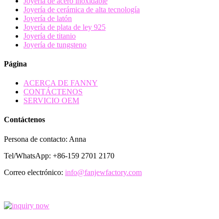
Joyería de acero inoxidable
Joyería de cerámica de alta tecnología
Joyería de latón
Joyería de plata de ley 925
Joyería de titanio
Joyería de tungsteno
Página
ACERCA DE FANNY
CONTÁCTENOS
SERVICIO OEM
Contáctenos
Persona de contacto: Anna
Tel/WhatsApp: +86-159 2701 2170
Correo electrónico:
info@fanjewfactory.com