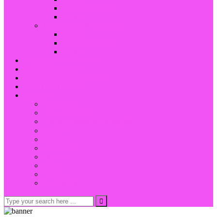
Collar & Colgante
Arete
Joyería de plata de ley 925
Anillos
Collar & Colgante
Arete
ACERCA DE FANNY
SERVICIO OEM
NOTICIAS & EVENTOS
CONTÁCTENOS
IDIOMA
En français
Das ist Deutsch.
Língua portuguesa português
العربية
Italiano
ESPAÑOL
Japonés
русск
Türkçe
Nederlands