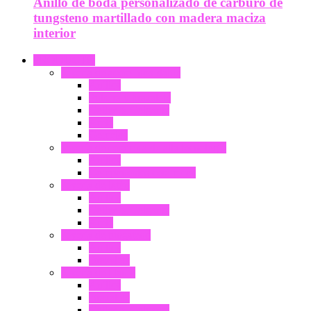
Anillo de boda personalizado de carburo de
tungsteno martillado con madera maciza
interior
PRODUCTO
Joyería de acero inoxidable
Anillos
Pulsera y brazalete
Collar & Colgante
Arete
Gemelos
Joyería de cerámica de alta tecnología
Anillos
Componentes cerámicos
Joyería de latón
Anillos
Collar & Colgante
Arete
Joyería de tungsteno
Anillos
Brazalete
Joyería de titanio
Anillos
Brazalete
Collar & Colgante