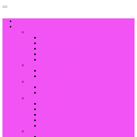
HOGAR
PRODUCTO
Joyería de acero inoxidable
Anillos
Pulsera y brazalete
Collar & Colgante
Arete
Gemelos
Joyería de cerámica de alta tecnología
Anillos
Componentes cerámicos
Joyería de tungsteno
Anillos
Brazalete
Joyería de titanio
Anillo de titanio negro
Anillos
Brazalete
Collar & Colgante
Arete
Joyería de latón
Anillos