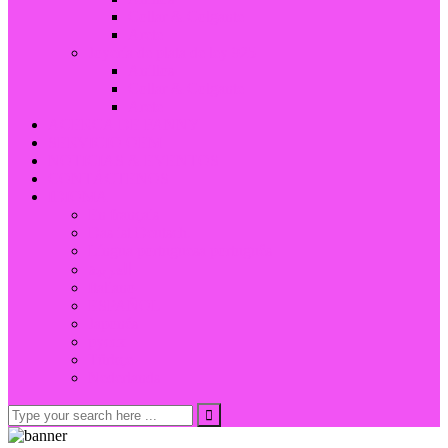
Collar & Colgante
Arete
Joyería de plata de ley 925
Anillos
Collar & Colgante
Arete
ACERCA DE FANNY
SERVICIO OEM
NOTICIAS & EVENTOS
CONTÁCTENOS
IDIOMA
En français
Das ist Deutsch.
Língua portuguesa português
العربية
Italiano
ESPAÑOL
Japonés
русск
Türkçe
Nederlands