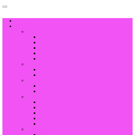
HOGAR
PRODUCTO
Joyería de acero inoxidable
Anillos
Pulsera y brazalete
Collar & Colgante
Arete
Gemelos
Joyería de cerámica de alta tecnología
Anillos
Componentes cerámicos
Joyería de tungsteno
Anillos
Brazalete
Joyería de titanio
Anillo de titanio negro
Anillos
Brazalete
Collar & Colgante
Arete
Joyería de latón
Anillos