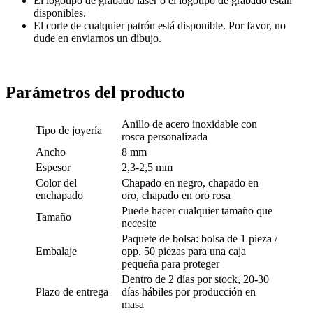
El logotipo de grabado láser o el logotipo de grabado están
disponibles.
El corte de cualquier patrón está disponible. Por favor, no
dude en enviarnos un dibujo.
Parámetros del producto
Anillo de acero inoxidable con
Tipo de joyería
rosca personalizada
Ancho
8 mm
Espesor
2,3-2,5 mm
Color del
Chapado en negro, chapado en
enchapado
oro, chapado en oro rosa
Puede hacer cualquier tamaño que
Tamaño
necesite
Paquete de bolsa: bolsa de 1 pieza /
Embalaje
opp, 50 piezas para una caja
pequeña para proteger
Dentro de 2 días por stock, 20-30
Plazo de entrega
días hábiles por producción en
masa