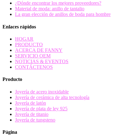
¿Dónde encontrar los mejores proveedores?
Material de moda: anillo de tantalio
La gran elección de anillos de boda para hombre
Enlaces rápidos
HOGAR
PRODUCTO
ACERCA DE FANNY
SERVICIO OEM
NOTICIAS & EVENTOS
CONTÁCTENOS
Producto
Joyería de acero inoxidable
Joyería de cerámica de alta tecnología
Joyería de latón
Joyería de plata de ley 925
Joyería de titanio
Joyería de tungsteno
Página