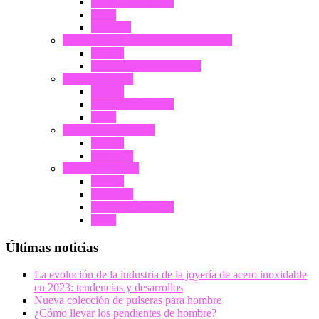
Collar & Colgante
Arete
Gemelos
Joyería de cerámica de alta tecnología
Anillos
Componentes cerámicos
Joyería de latón
Anillos
Collar & Colgante
Arete
Joyería de tungsteno
Anillos
Brazalete
Joyería de titanio
Anillos
Brazalete
Collar & Colgante
Arete
Últimas noticias
La evolución de la industria de la joyería de acero inoxidable
en 2023: tendencias y desarrollos
Nueva colección de pulseras para hombre
¿Cómo llevar los pendientes de hombre?