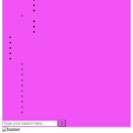
Collar & Colgante
Arete
Joyería de plata de ley 925
Anillos
Collar & Colgante
Arete
ACERCA DE FANNY
SERVICIO OEM
NOTICIAS & EVENTOS
CONTÁCTENOS
IDIOMA
En français
Das ist Deutsch.
Língua portuguesa português
العربية
Italiano
ESPAÑOL
Japonés
русск
Türkçe
Nederlands