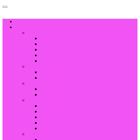
HOGAR
PRODUCTO
Joyería de acero inoxidable
Anillos
Pulsera y brazalete
Collar & Colgante
Arete
Gemelos
Joyería de cerámica de alta tecnología
Anillos
Componentes cerámicos
Joyería de tungsteno
Anillos
Brazalete
Joyería de titanio
Anillo de titanio negro
Anillos
Brazalete
Collar & Colgante
Arete
Joyería de latón
Anillos