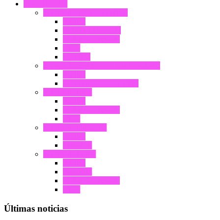
PRODUCTO
Joyería de acero inoxidable
Anillos
Pulsera y brazalete
Collar & Colgante
Arete
Gemelos
Joyería de cerámica de alta tecnología
Anillos
Componentes cerámicos
Joyería de latón
Anillos
Collar & Colgante
Arete
Joyería de tungsteno
Anillos
Brazalete
Joyería de titanio
Anillos
Brazalete
Collar & Colgante
Arete
Últimas noticias